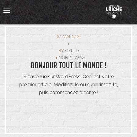
Toggle
navigation
22 MAI 2021
♦
BY
OSLLD
♦
NON CLASSÉ
BONJOUR TOUT LE MONDE !
Bienvenue sur WordPress. Ceci est votre
premier article. Modifiez-le ou supprimez-le,
TRAITEUR
puis commencez à écrire !
NOTRE APPROCHE
NOTRE CARTE
SERVICE TRAITEUR