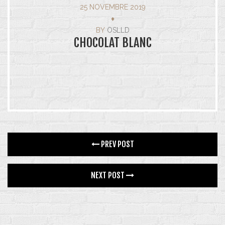
25 NOVEMBRE 2019
♦
SALLE
BY
OSLLD
CHOCOLAT BLANC
ACTUALITÉS
BRUNCH
SOIRÉES ESTIVALES
BONS CADEAU
AGENDA
PREV POST
NEWSLETTER
NEXT POST
PHOTOS